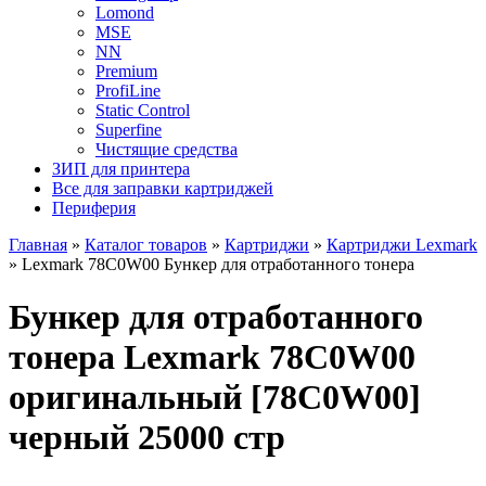
Lomond
MSE
NN
Premium
ProfiLine
Static Control
Superfine
Чистящие средства
ЗИП для принтера
Все для заправки картриджей
Периферия
Главная
»
Каталог товаров
»
Картриджи
»
Картриджи Lexmark
»
Lexmark 78C0W00 Бункер для отработанного тонера
Бункер для отработанного
тонера Lexmark 78C0W00
оригинальный [78C0W00]
черный 25000 стр