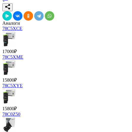
Аналоги
78C5XCE
17000
₽
78C5XME
15800
₽
78C5XYE
15800
₽
78C0Z50