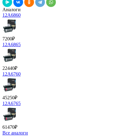
Аналоги
12A6860
7200
₽
12A6865
22440
₽
12A6760
45250
₽
12A6765
61470
₽
Все аналоги