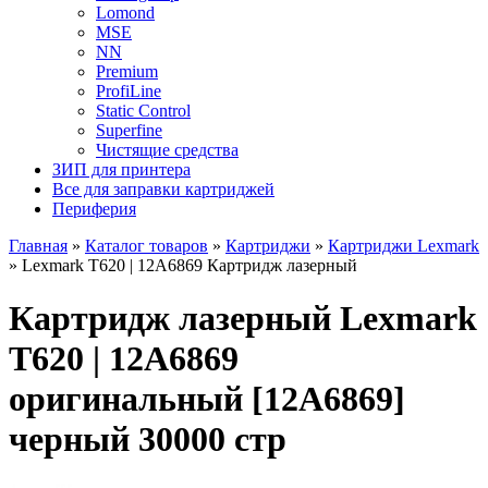
Lomond
MSE
NN
Premium
ProfiLine
Static Control
Superfine
Чистящие средства
ЗИП для принтера
Все для заправки картриджей
Периферия
Главная
»
Каталог товаров
»
Картриджи
»
Картриджи Lexmark
»
Lexmark T620 | 12A6869 Картридж лазерный
Картридж лазерный Lexmark
T620 | 12A6869
оригинальный [12A6869]
черный 30000 стр