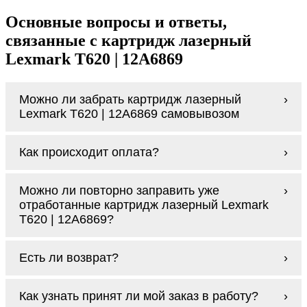
Основные вопросы и ответы,
связанные с картридж лазерный
Lexmark T620 | 12A6869
Можно ли забрать картридж лазерный
Lexmark T620 | 12A6869 самовывозом
У нас нет самовывоза, но мы быстро
Как происходит оплата?
доставим заказ и сделаем это бесплатно
при сумме покупок от 3000 рублей.
Оплачивается картридж лазерный Lexmark
Мы гарантируем цельность упаковки, когда
Можно ли повторно заправить уже
T620 | 12A6869 наличными курьеру при
доставляем Вам картридж лазерный
отработанные картридж лазерный Lexmark
получении заказа.
Lexmark T620 | 12A6869
T620 | 12A6869?
Заправка возможна. С
аналогами
этот
Есть ли возврат?
процесс проще, в случае с оригиналами
будет лучше обратиться к профессионалам.
Если картридж лазерный Lexmark T620 |
В любом случае вы можете заправить
Как узнать принят ли мой заказ в работу?
12A6869 по какой-то причине вам не
картридж лазерный Lexmark T620 |