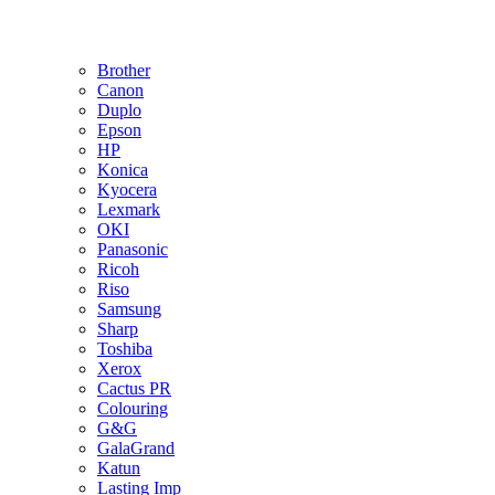
Brother
Canon
Duplo
Epson
HP
Konica
Kyocera
Lexmark
OKI
Panasonic
Ricoh
Riso
Samsung
Sharp
Toshiba
Xerox
Cactus PR
Colouring
G&G
GalaGrand
Katun
Lasting Imp