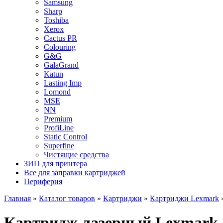
Samsung
Sharp
Toshiba
Xerox
Cactus PR
Colouring
G&G
GalaGrand
Katun
Lasting Imp
Lomond
MSE
NN
Premium
ProfiLine
Static Control
Superfine
Чистящие средства
ЗИП для принтера
Все для заправки картриджей
Периферия
Главная
»
Каталог товаров
»
Картриджи
»
Картриджи Lexmark
Картридж лазерный Lexmark 