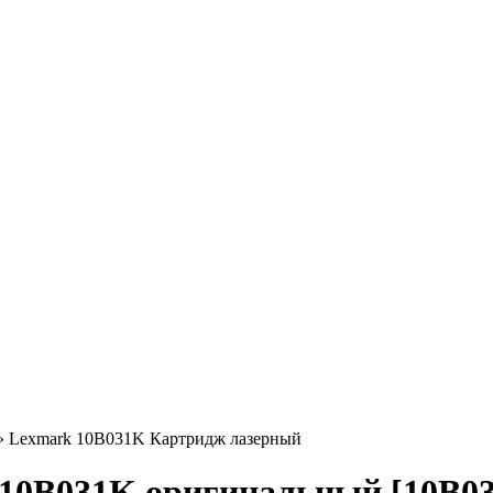
»
Lexmark 10B031K Картридж лазерный
10B031K оригинальный [10B031