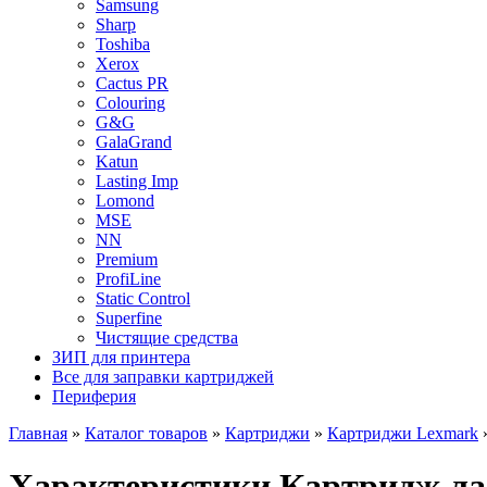
Samsung
Sharp
Toshiba
Xerox
Cactus PR
Colouring
G&G
GalaGrand
Katun
Lasting Imp
Lomond
MSE
NN
Premium
ProfiLine
Static Control
Superfine
Чистящие средства
ЗИП для принтера
Все для заправки картриджей
Периферия
Главная
»
Каталог товаров
»
Картриджи
»
Картриджи Lexmark
Характеристики Картридж лаз