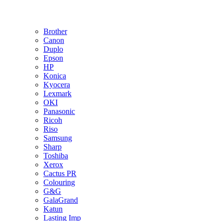
Brother
Canon
Duplo
Epson
HP
Konica
Kyocera
Lexmark
OKI
Panasonic
Ricoh
Riso
Samsung
Sharp
Toshiba
Xerox
Cactus PR
Colouring
G&G
GalaGrand
Katun
Lasting Imp