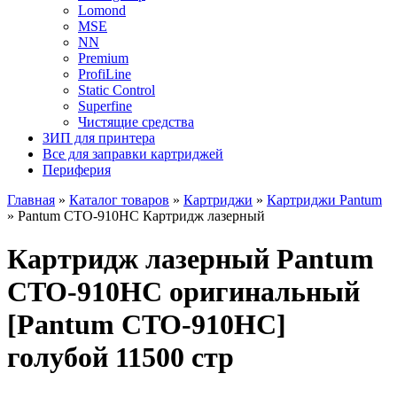
Lomond
MSE
NN
Premium
ProfiLine
Static Control
Superfine
Чистящие средства
ЗИП для принтера
Все для заправки картриджей
Периферия
Главная
»
Каталог товаров
»
Картриджи
»
Картриджи Pantum
»
Pantum CTO-910HC Картридж лазерный
Картридж лазерный Pantum
CTO-910HC оригинальный
[Pantum CTO-910HC]
голубой 11500 стр