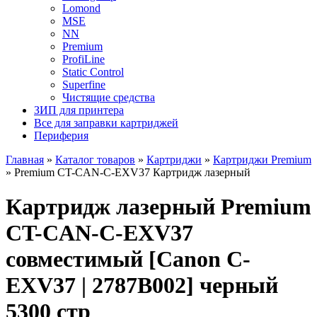
Lomond
MSE
NN
Premium
ProfiLine
Static Control
Superfine
Чистящие средства
ЗИП для принтера
Все для заправки картриджей
Периферия
Главная
»
Каталог товаров
»
Картриджи
»
Картриджи Premium
»
Premium CT-CAN-C-EXV37 Картридж лазерный
Картридж лазерный Premium
CT-CAN-C-EXV37
совместимый [Canon C-
EXV37 | 2787B002] черный
5300 стр