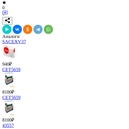
0
Аналоги
SACEXV37
940
₽
CET5659
8100
₽
CET5659
8100
₽
43557