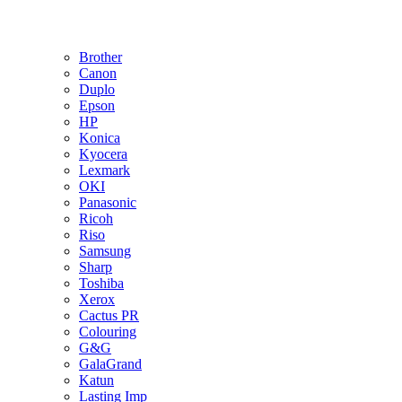
Brother
Canon
Duplo
Epson
HP
Konica
Kyocera
Lexmark
OKI
Panasonic
Ricoh
Riso
Samsung
Sharp
Toshiba
Xerox
Cactus PR
Colouring
G&G
GalaGrand
Katun
Lasting Imp