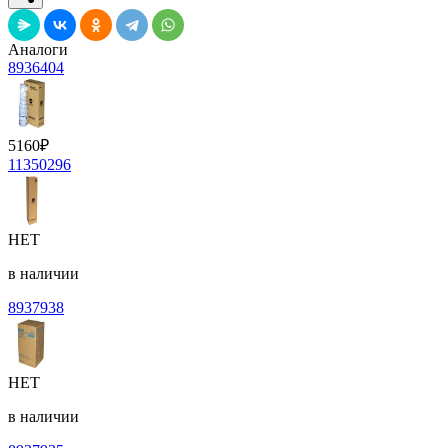
Аналоги
8936404
5160
₽
11350296
НЕТ
в наличии
8937938
НЕТ
в наличии