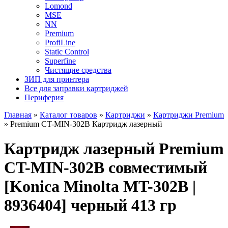
Lomond
MSE
NN
Premium
ProfiLine
Static Control
Superfine
Чистящие средства
ЗИП для принтера
Все для заправки картриджей
Периферия
Главная
»
Каталог товаров
»
Картриджи
»
Картриджи Premium
»
Premium CT-MIN-302B Картридж лазерный
Картридж лазерный Premium
CT-MIN-302B совместимый
[Konica Minolta MT-302B |
8936404] черный 413 гр