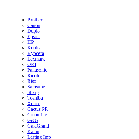
Brother
Canon
Duplo
Epson
HP
Konica
Kyocera
Lexmark
OKI
Panasonic
Ricoh
Riso
Samsung
Sharp
Toshiba
Xerox
Cactus PR
Colouring
G&G
GalaGrand
Katun
Lasting Imp