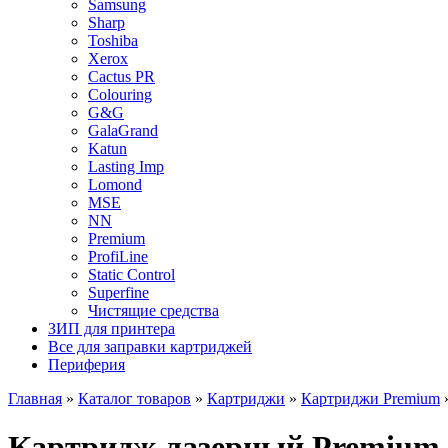
Samsung
Sharp
Toshiba
Xerox
Cactus PR
Colouring
G&G
GalaGrand
Katun
Lasting Imp
Lomond
MSE
NN
Premium
ProfiLine
Static Control
Superfine
Чистящие средства
ЗИП для принтера
Все для заправки картриджей
Периферия
Главная
»
Каталог товаров
»
Картриджи
»
Картриджи Premium
Картридж лазерный Premium 