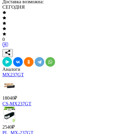
Доставка возможна:
СЕГОДНЯ
0
Аналоги
MX237GT
18040
₽
CS-MX237GT
2540
₽
PL_MX-237GT