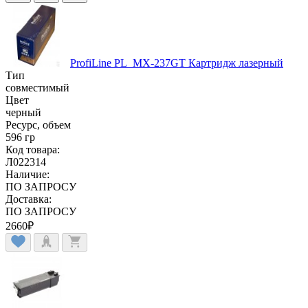
ProfiLine PL_MX-237GT Картридж лазерный
Тип
совместимый
Цвет
черный
Ресурс, объем
596 гр
Код товара:
Л022314
Наличие:
ПО ЗАПРОСУ
Доставка:
ПО ЗАПРОСУ
2660
₽