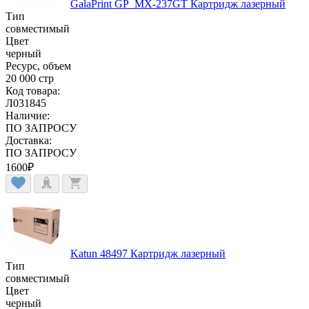
GalaPrint GP_MX-237GT Картридж лазерный
Тип
совместимый
Цвет
черный
Ресурс, объем
20 000 стр
Код товара:
Л031845
Наличие:
ПО ЗАПРОСУ
Доставка:
ПО ЗАПРОСУ
1600
₽
Katun 48497 Картридж лазерный
Тип
совместимый
Цвет
черный