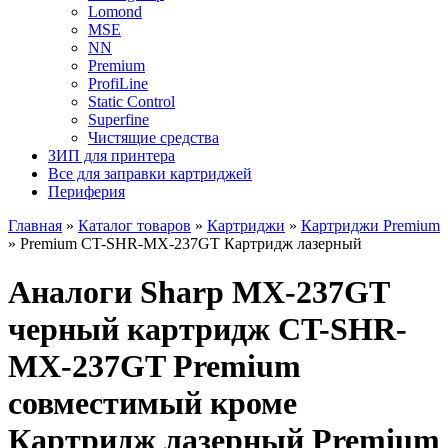
Lomond
MSE
NN
Premium
ProfiLine
Static Control
Superfine
Чистящие средства
ЗИП для принтера
Все для заправки картриджей
Периферия
Главная
»
Каталог товаров
»
Картриджи
»
Картриджи Premium
»
Premium CT-SHR-MX-237GT Картридж лазерный
Аналоги Sharp MX-237GT
черный картридж CT-SHR-
MX-237GT Premium
совместимый кроме
Картридж лазерный Premium