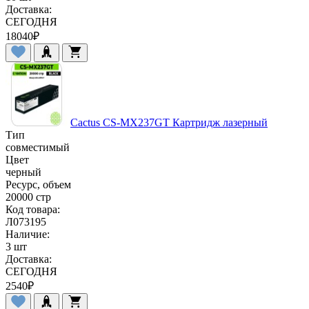
Доставка:
СЕГОДНЯ
18040
₽
Cactus CS-MX237GT Картридж лазерный
Тип
совместимый
Цвет
черный
Ресурс, объем
20000 стр
Код товара:
Л073195
Наличие:
3 шт
Доставка:
СЕГОДНЯ
2540
₽