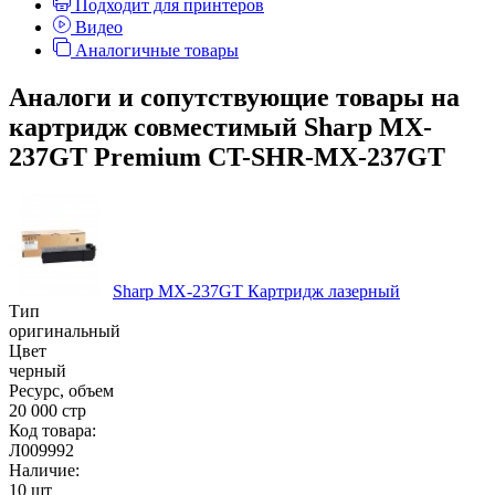
Подходит для принтеров
Видео
Аналогичные товары
Аналоги и сопутствующие товары на
картридж совместимый Sharp MX-
237GT Premium CT-SHR-MX-237GT
Sharp MX-237GT Картридж лазерный
Тип
оригинальный
Цвет
черный
Ресурс, объем
20 000 стр
Код товара:
Л009992
Наличие:
10 шт