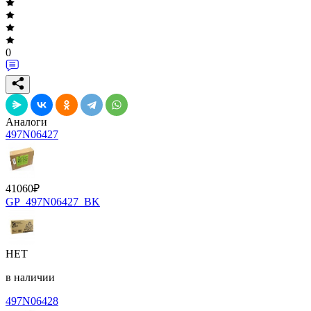
0
Аналоги
497N06427
41060
₽
GP_497N06427_BK
НЕТ
в наличии
497N06428