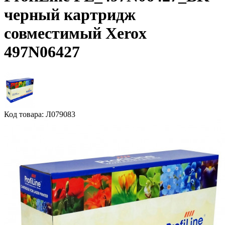
черный картридж
совместимый Xerox
497N06427
Код товара: Л079083