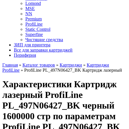
Lomond
MSE
NN
Premium
ProfiLine
Static Control
Superfine
Чистящие средства
ЗИП для принтера
Все для заправки картриджей
Периферия
Главная
»
Каталог товаров
»
Картриджи
»
Картриджи
ProfiLine
»
ProfiLine PL_497N06427_BK Картридж лазерный
Характеристики Картридж
лазерный ProfiLine
PL_497N06427_BK черный
1600000 стр по параметрам
ProfiLine PL_497N06427_BK