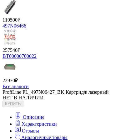
110500
₽
497N06466
257540
₽
BT00000700022
22970
₽
Все аналоги
ProfiLine PL_497N06427_BK Картридж лазерный
НЕТ В НАЛИЧИИ
КУПИТЬ
Описание
Характеристики
Отзывы
Аналогичные товары