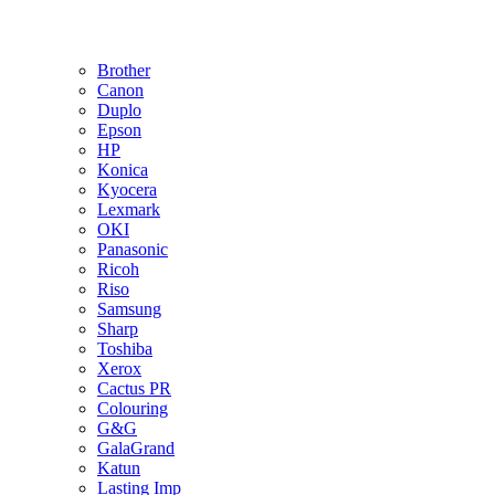
Brother
Canon
Duplo
Epson
HP
Konica
Kyocera
Lexmark
OKI
Panasonic
Ricoh
Riso
Samsung
Sharp
Toshiba
Xerox
Cactus PR
Colouring
G&G
GalaGrand
Katun
Lasting Imp