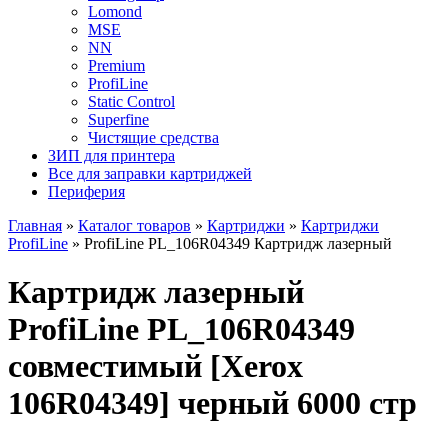
Lomond
MSE
NN
Premium
ProfiLine
Static Control
Superfine
Чистящие средства
ЗИП для принтера
Все для заправки картриджей
Периферия
Главная
»
Каталог товаров
»
Картриджи
»
Картриджи
ProfiLine
»
ProfiLine PL_106R04349 Картридж лазерный
Картридж лазерный
ProfiLine PL_106R04349
совместимый [Xerox
106R04349] черный 6000 стр