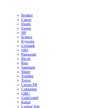
Brother
Canon
Duplo
Epson
HP
Konica
Kyocera
Lexmark
OKI
Panasonic
Ricoh
Riso
Samsung
Sharp
Toshiba
Xerox
Cactus PR
Colouring
G&G
GalaGrand
Katun
Lasting Imp