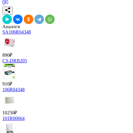
Аналоги
SA106R04348
890
₽
CS-DRB205
910
₽
106R04348
10250
₽
101R00664