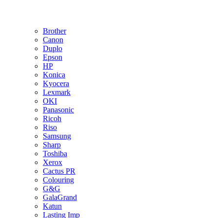
Brother
Canon
Duplo
Epson
HP
Konica
Kyocera
Lexmark
OKI
Panasonic
Ricoh
Riso
Samsung
Sharp
Toshiba
Xerox
Cactus PR
Colouring
G&G
GalaGrand
Katun
Lasting Imp