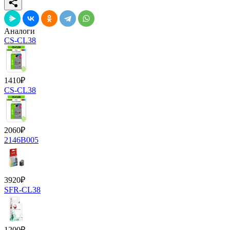
Аналоги
CS-CL38
1410
₽
CS-CL38
2060
₽
2146B005
3920
₽
SFR-CL38
1200
₽