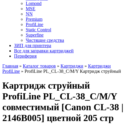
Lomond
MSE
NN
Premium
ProfiLine
Static Control
Superfine
Чистящие средства
ЗИП для принтера
Все для заправки картриджей
Периферия
Главная
»
Каталог товаров
»
Картриджи
»
Картриджи
ProfiLine
»
ProfiLine PL_CL-38_C/M/Y Картридж струйный
Картридж струйный
ProfiLine PL_CL-38_C/M/Y
совместимый [Canon CL-38 |
2146B005] цветной 205 стр