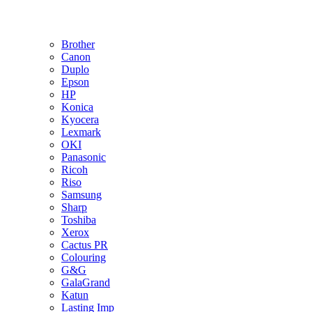
Brother
Canon
Duplo
Epson
HP
Konica
Kyocera
Lexmark
OKI
Panasonic
Ricoh
Riso
Samsung
Sharp
Toshiba
Xerox
Cactus PR
Colouring
G&G
GalaGrand
Katun
Lasting Imp