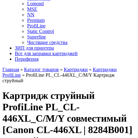
Lomond
MSE
NN
Premium
ProfiLine
Static Control
Superfine
Чистящие средства
ЗИП для принтера
Все для заправки картриджей
Периферия
Главная
»
Каталог товаров
»
Картриджи
»
Картриджи
ProfiLine
»
ProfiLine PL_CL-446XL_C/M/Y Картридж
струйный
Картридж струйный
ProfiLine PL_CL-
446XL_C/M/Y совместимый
[Canon CL-446XL | 8284B001]