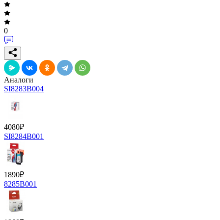
0
Аналоги
SI8283B004
4080
₽
SI8284B001
1890
₽
8285B001