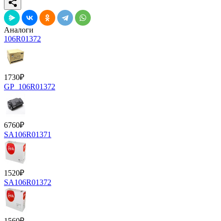
Аналоги
106R01372
1730
₽
GP_106R01372
6760
₽
SA106R01371
1520
₽
SA106R01372
1560
₽