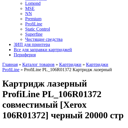
Lomond
MSE
NN
Premium
ProfiLine
Static Control
Superfine
Чистящие средства
ЗИП для принтера
Все для заправки картриджей
Периферия
Главная
»
Каталог товаров
»
Картриджи
»
Картриджи
ProfiLine
»
ProfiLine PL_106R01372 Картридж лазерный
Картридж лазерный
ProfiLine PL_106R01372
совместимый [Xerox
106R01372] черный 20000 стр