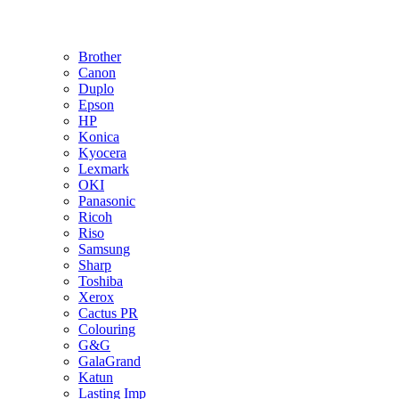
Brother
Canon
Duplo
Epson
HP
Konica
Kyocera
Lexmark
OKI
Panasonic
Ricoh
Riso
Samsung
Sharp
Toshiba
Xerox
Cactus PR
Colouring
G&G
GalaGrand
Katun
Lasting Imp