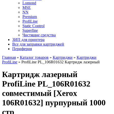
Lomond
MSE
NN
Premium
ProfiLine
Static Control
Superfine
Чистящие средства
ЗИП для принтера
Все для заправки картриджей
Периферия
Главная
»
Каталог товаров
»
Картриджи
»
Картриджи
ProfiLine
»
ProfiLine PL_106R01632 Картридж лазерный
Картридж лазерный
ProfiLine PL_106R01632
совместимый [Xerox
106R01632] пурпурный 1000
стр