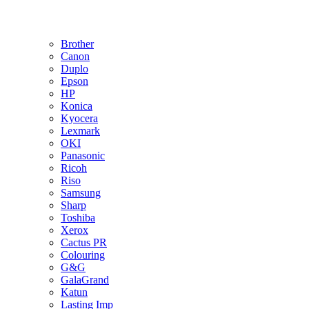
Brother
Canon
Duplo
Epson
HP
Konica
Kyocera
Lexmark
OKI
Panasonic
Ricoh
Riso
Samsung
Sharp
Toshiba
Xerox
Cactus PR
Colouring
G&G
GalaGrand
Katun
Lasting Imp