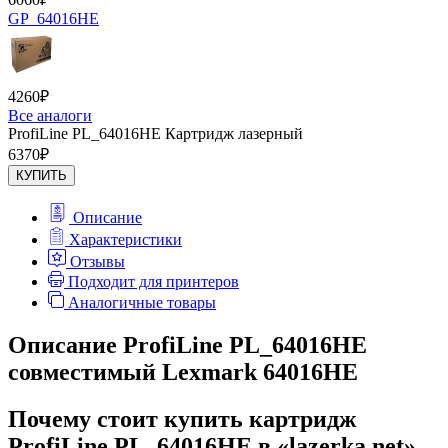
GP_64016HE
4260
₽
Все аналоги
ProfiLine PL_64016HE Картридж лазерный
6370
₽
КУПИТЬ
Описание
Характеристики
Отзывы
Подходит для принтеров
Аналогичные товары
Описание ProfiLine PL_64016HE
совместимый Lexmark 64016HE
Почему стоит купить картридж
ProfiLine PL_64016HE в «lazerka.net»