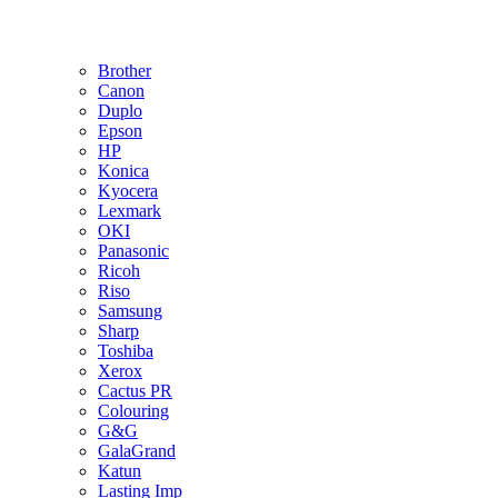
Brother
Canon
Duplo
Epson
HP
Konica
Kyocera
Lexmark
OKI
Panasonic
Ricoh
Riso
Samsung
Sharp
Toshiba
Xerox
Cactus PR
Colouring
G&G
GalaGrand
Katun
Lasting Imp