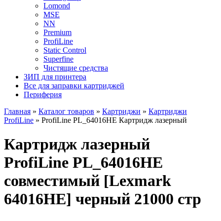
Lomond
MSE
NN
Premium
ProfiLine
Static Control
Superfine
Чистящие средства
ЗИП для принтера
Все для заправки картриджей
Периферия
Главная
»
Каталог товаров
»
Картриджи
»
Картриджи
ProfiLine
»
ProfiLine PL_64016HE Картридж лазерный
Картридж лазерный
ProfiLine PL_64016HE
совместимый [Lexmark
64016HE] черный 21000 стр