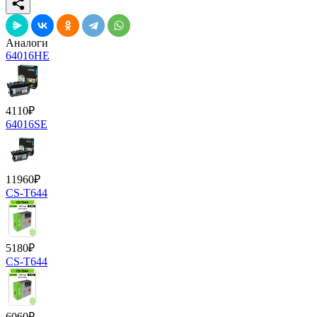
Аналоги
64016HE
4110
₽
64016SE
11960
₽
CS-T644
5180
₽
CS-T644
6060
₽