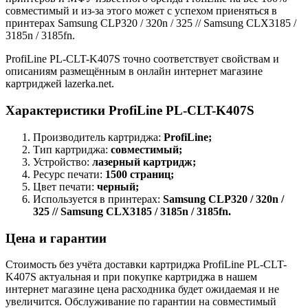
совместимый и из-за этого может с успехом приеняться в
принтерах Samsung CLP320 / 320n / 325 // Samsung CLX3185 /
3185n / 3185fn.
ProfiLine PL-CLT-K407S точно соответствует свойствам и
описаниям размещённым в онлайн интернет магазине
картриджей lazerka.net.
Характеристики ProfiLine PL-CLT-K407S
Производитель картриджа:
ProfiLine;
Тип картриджа:
совместимый;
Устройство:
лазерный картридж;
Ресурс печати:
1500 страниц;
Цвет печати:
черный;
Используется в принтерах:
Samsung CLP320 / 320n /
325 // Samsung CLX3185 / 3185n / 3185fn.
Цена и гарантии
Стоимость без учёта доставки картриджа ProfiLine PL-CLT-
K407S актуальная и при покупке картриджа в нашем
интернет магазине цена расходника будет ожидаемая и не
увеличится. Обслуживание по гарантии на совместимый