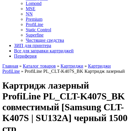
Lomond
MSE
NN
Premium
ProfiLine
Static Control
Superfine
Чистящие средства
ЗИП для принтера
Все для заправки картриджей
Периферия
Главная
»
Каталог товаров
»
Картриджи
»
Картриджи
ProfiLine
»
ProfiLine PL_CLT-K407S_BK Картридж лазерный
Картридж лазерный
ProfiLine PL_CLT-K407S_BK
совместимый [Samsung CLT-
K407S | SU132A] черный 1500
стр