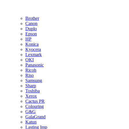
Brother
Canon
Duplo
Epson
HP
Konica
Kyocera
Lexmark
OKI
Panasonic
Ricoh
Riso
Samsung
Sharp
Toshiba
Xerox
Cactus PR
Colouring
G&G
GalaGrand
Katun
Lasting Imp