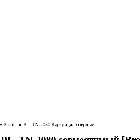
»
ProfiLine PL_TN-2080 Картридж лазерный
 PL_TN-2080 совместимый [Brot