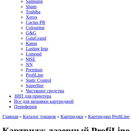
Samsung
Sharp
Toshiba
Xerox
Cactus PR
Colouring
G&G
GalaGrand
Katun
Lasting Imp
Lomond
MSE
NN
Premium
ProfiLine
Static Control
Superfine
Чистящие средства
ЗИП для принтера
Все для заправки картриджей
Периферия
Главная
»
Каталог товаров
»
Картриджи
»
Картриджи ProfiLine
Картридж лазерный ProfiLine