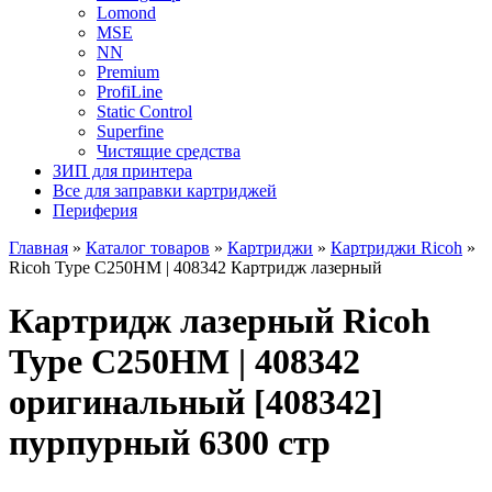
Lomond
MSE
NN
Premium
ProfiLine
Static Control
Superfine
Чистящие средства
ЗИП для принтера
Все для заправки картриджей
Периферия
Главная
»
Каталог товаров
»
Картриджи
»
Картриджи Ricoh
»
Ricoh Type C250HM | 408342 Картридж лазерный
Картридж лазерный Ricoh
Type C250HM | 408342
оригинальный [408342]
пурпурный 6300 стр