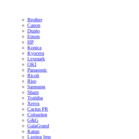
Brother
Canon
Duplo
Epson
HP
Konica
Kyocera
Lexmark
OKI
Panasonic
Ricoh
Riso
Samsung
Sharp
Toshiba
Xerox
Cactus PR
Colouring
G&G
GalaGrand
Katun
Lasting Imp