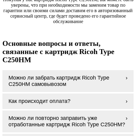
уверены, что при необходимости мы заменим товар по
гарантии или своими силами доставим его в авторизованный
сервисный центр, где будет проведено его гарантийное
обслуживание
Основные вопросы и ответы,
связанные с картридж Ricoh Type
C250HM
Можно ли забрать картридж Ricoh Type
C250HM самовывозом
У нас нет самовывоза, но мы быстро
Как происходит оплата?
доставим заказ и сделаем это бесплатно
при сумме покупок от 3000 рублей.
Оплачиваются картридж Ricoh Type
Мы гарантируем цельность упаковки, когда
Можно ли повторно заправить уже
C250HM наличными курьеру при получении
доставляем Вам картридж Ricoh Type
отработанные картридж Ricoh Type C250HM?
заказа.
C250HM