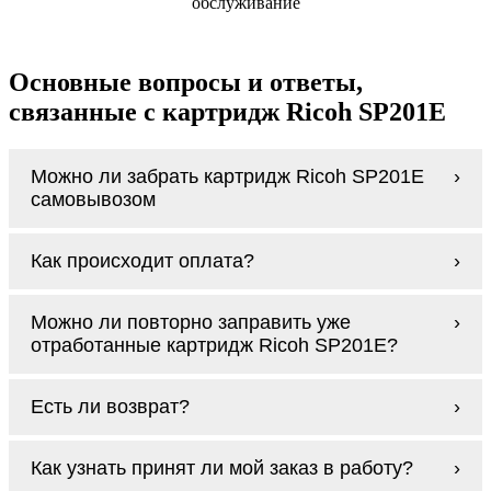
обслуживание
Основные вопросы и ответы,
связанные с картридж Ricoh SP201E
Можно ли забрать картридж Ricoh SP201E
самовывозом
У нас нет самовывоза, но мы быстро
Как происходит оплата?
доставим заказ и сделаем это бесплатно
при сумме покупок от 3000 рублей.
Оплачиваются картридж Ricoh SP201E
Мы гарантируем цельность упаковки, когда
Можно ли повторно заправить уже
наличными курьеру при получении заказа.
доставляем Вам картридж Ricoh SP201E
отработанные картридж Ricoh SP201E?
Заправка возможна. С
аналогами
этот
Есть ли возврат?
процесс проще, в случае с оригиналами
будет лучше обратиться к профессионалам.
Если картридж Ricoh SP201E по какой-то
В любом случае вы можете заправить
Как узнать принят ли мой заказ в работу?
причине вам не подошли, мы при первом
картридж Ricoh SP201E. У нас можно
же обращении, в кратчайшие сроки вернём