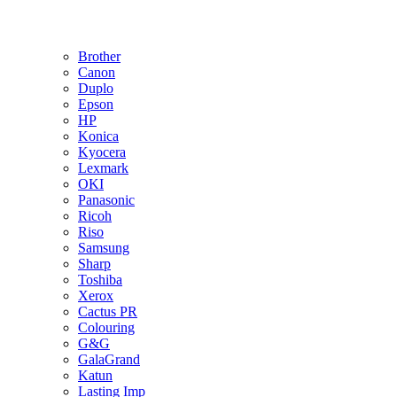
Brother
Canon
Duplo
Epson
HP
Konica
Kyocera
Lexmark
OKI
Panasonic
Ricoh
Riso
Samsung
Sharp
Toshiba
Xerox
Cactus PR
Colouring
G&G
GalaGrand
Katun
Lasting Imp