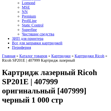
Lomond
MSE
NN
Premium
ProfiLine
Static Control
Superfine
Чистящие средства
ЗИП для принтера
Все для заправки картриджей
Периферия
Главная
»
Каталог товаров
»
Картриджи
»
Картриджи Ricoh
»
Ricoh SP201E | 407999 Картридж лазерный
Картридж лазерный Ricoh
SP201E | 407999
оригинальный [407999]
черный 1 000 стр