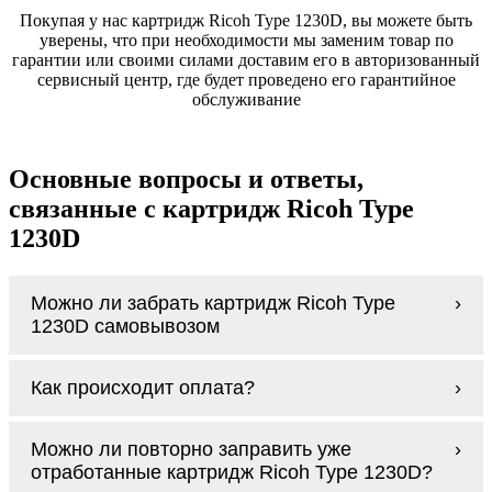
Покупая у нас картридж Ricoh Type 1230D, вы можете быть
уверены, что при необходимости мы заменим товар по
гарантии или своими силами доставим его в авторизованный
сервисный центр, где будет проведено его гарантийное
обслуживание
Основные вопросы и ответы,
связанные с картридж Ricoh Type
1230D
Можно ли забрать картридж Ricoh Type
1230D самовывозом
У нас нет самовывоза, но мы быстро
Как происходит оплата?
доставим заказ и сделаем это бесплатно
при сумме покупок от 3000 рублей.
Оплачиваются картридж Ricoh Type 1230D
Мы гарантируем цельность упаковки, когда
Можно ли повторно заправить уже
наличными курьеру при получении заказа.
доставляем Вам картридж Ricoh Type
отработанные картридж Ricoh Type 1230D?
1230D