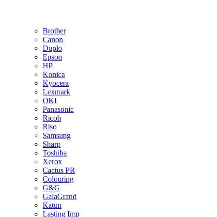
Brother
Canon
Duplo
Epson
HP
Konica
Kyocera
Lexmark
OKI
Panasonic
Ricoh
Riso
Samsung
Sharp
Toshiba
Xerox
Cactus PR
Colouring
G&G
GalaGrand
Katun
Lasting Imp