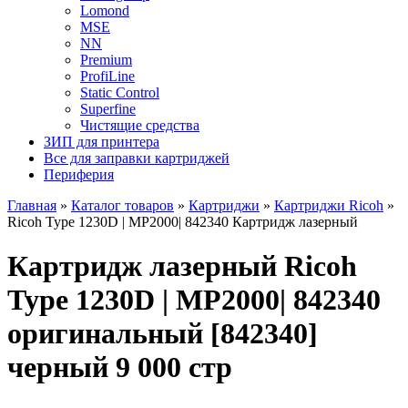
Lomond
MSE
NN
Premium
ProfiLine
Static Control
Superfine
Чистящие средства
ЗИП для принтера
Все для заправки картриджей
Периферия
Главная
»
Каталог товаров
»
Картриджи
»
Картриджи Ricoh
»
Ricoh Type 1230D | MP2000| 842340 Картридж лазерный
Картридж лазерный Ricoh
Type 1230D | MP2000| 842340
оригинальный [842340]
черный 9 000 стр