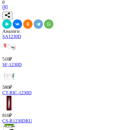
0
Аналоги
SA1230D
510
₽
SF-1230D
580
₽
CT-RIC-1230D
810
₽
CS-R1230DRU