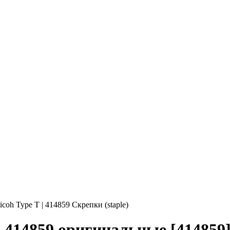
icoh Type T | 414859 Скрепки (staple)
 | 414859 оригинальные [414859