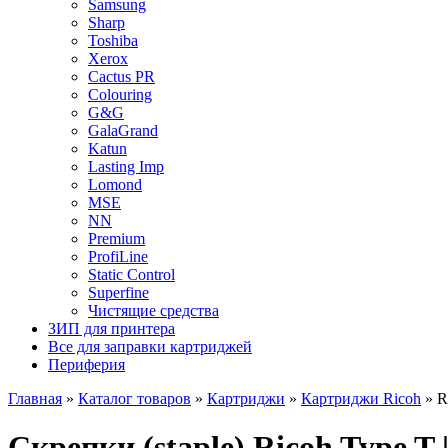
Samsung
Sharp
Toshiba
Xerox
Cactus PR
Colouring
G&G
GalaGrand
Katun
Lasting Imp
Lomond
MSE
NN
Premium
ProfiLine
Static Control
Superfine
Чистящие средства
ЗИП для принтера
Все для заправки картриджей
Периферия
Главная
»
Каталог товаров
»
Картриджи
»
Картриджи Ricoh
»
R
Скрепки (staple) Ricoh Type T