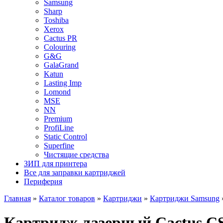
Samsung
Sharp
Toshiba
Xerox
Cactus PR
Colouring
G&G
GalaGrand
Katun
Lasting Imp
Lomond
MSE
NN
Premium
ProfiLine
Static Control
Superfine
Чистящие средства
ЗИП для принтера
Все для заправки картриджей
Периферия
Главная
»
Каталог товаров
»
Картриджи
»
Картриджи Samsung
Картридж лазерный Cactus C