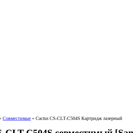
»
Совместимые
»
Cactus CS-CLT-C504S Картридж лазерный
S-CLT-C504S совместимый [Sam