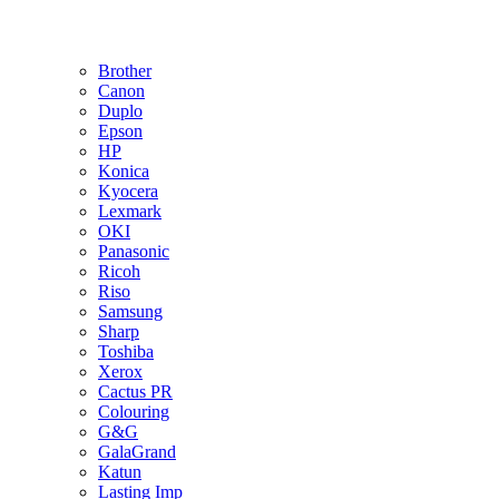
Brother
Canon
Duplo
Epson
HP
Konica
Kyocera
Lexmark
OKI
Panasonic
Ricoh
Riso
Samsung
Sharp
Toshiba
Xerox
Cactus PR
Colouring
G&G
GalaGrand
Katun
Lasting Imp