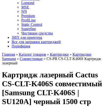
Lomond
MSE
NN
Premium
ProfiLine
Static Control
Superfine
Чистящие средства
ЗИП для принтера
Все для заправки картриджей
Периферия
Главная
»
Каталог товаров
»
Картриджи
»
Картриджи
Samsung
»
Совместимые
»
CS-PR CS-CLT-K406S Картридж
лазерный
Картридж лазерный Cactus
CS-CLT-K406S совместимый
[Samsung CLT-K406S |
SU120A] черный 1500 стр