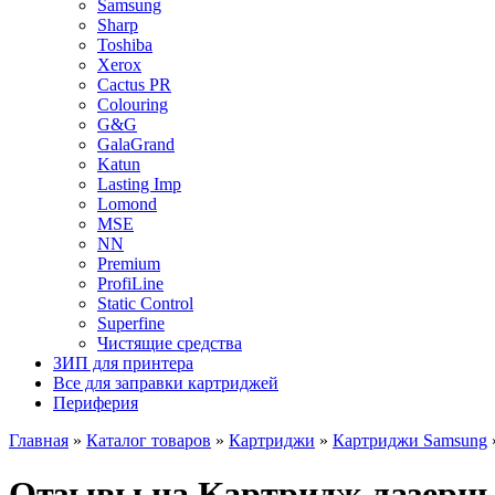
Samsung
Sharp
Toshiba
Xerox
Cactus PR
Colouring
G&G
GalaGrand
Katun
Lasting Imp
Lomond
MSE
NN
Premium
ProfiLine
Static Control
Superfine
Чистящие средства
ЗИП для принтера
Все для заправки картриджей
Периферия
Главная
»
Каталог товаров
»
Картриджи
»
Картриджи Samsung
Отзывы на Картридж лазерны