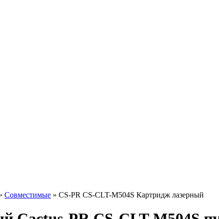
»
Совместимые
»
CS-PR CS-CLT-M504S Картридж лазерный
й Cactus-PR CS-CLT-M504S пу