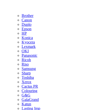
Brother
Canon
Duplo
Epson
HP
Konica
Kyocera
Lexmark
OKI
Panasonic
Ricoh
Riso
Samsung
Sharp
Toshiba
Xerox
Cactus PR
Colouring
G&G
GalaGrand
Katun
Lasting Imp