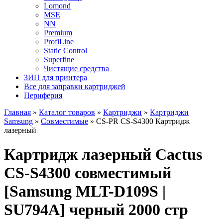
Lomond
MSE
NN
Premium
ProfiLine
Static Control
Superfine
Чистящие средства
ЗИП для принтера
Все для заправки картриджей
Периферия
Главная
»
Каталог товаров
»
Картриджи
»
Картриджи
Samsung
»
Совместимые
»
CS-PR CS-S4300 Картридж
лазерный
Картридж лазерный Cactus
CS-S4300 совместимый
[Samsung MLT-D109S |
SU794A] черный 2000 стр