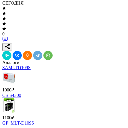
СЕГОДНЯ
0
Аналоги
SAMLTD109S
1000
₽
CS-S4300
1100
₽
GP_MLT-D109S