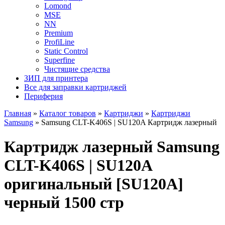
Lomond
MSE
NN
Premium
ProfiLine
Static Control
Superfine
Чистящие средства
ЗИП для принтера
Все для заправки картриджей
Периферия
Главная
»
Каталог товаров
»
Картриджи
»
Картриджи
Samsung
»
Samsung CLT-K406S | SU120A Картридж лазерный
Картридж лазерный Samsung
CLT-K406S | SU120A
оригинальный [SU120A]
черный 1500 стр