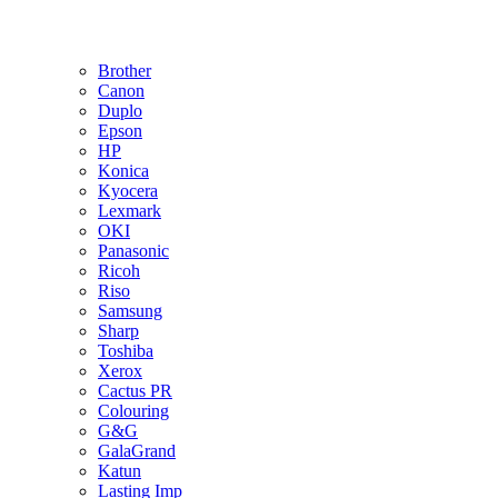
Brother
Canon
Duplo
Epson
HP
Konica
Kyocera
Lexmark
OKI
Panasonic
Ricoh
Riso
Samsung
Sharp
Toshiba
Xerox
Cactus PR
Colouring
G&G
GalaGrand
Katun
Lasting Imp