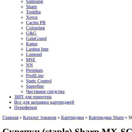
Samsung
Sharp
Toshiba
Xerox
Cactus PR
Colouring
G&G
GalaGrand
Katun
Lasting Imp
Lomond
MSE
NN
Premium
ProfiLine
Static Control
Superfine
Чистящие средства
ЗИП для принтера
Все для заправки картриджей
Периферия
Главная
»
Каталог товаров
»
Картриджи
»
Картриджи Sharp
»
S
Скрепки (staple) Sharp MX-