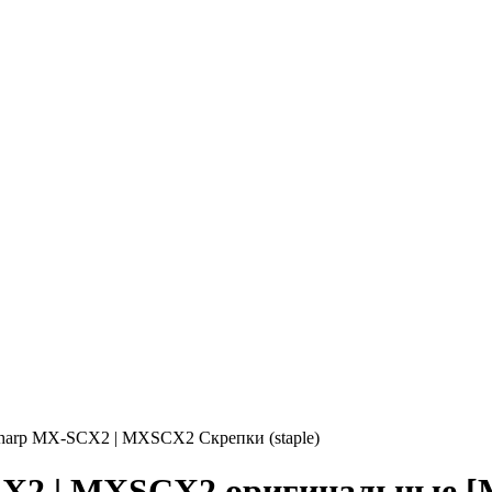
harp MX-SCX2 | MXSCX2 Скрепки (staple)
SCX2 | MXSCX2 оригинальные [