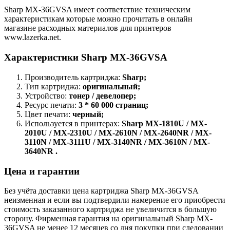
Sharp MX-36GVSA имеет соответствие техническим
характеристикам которые можно прочитать в онлайн
магазине расходных материалов для принтеров
www.lazerka.net.
Характеристики Sharp MX-36GVSA
Производитель картриджа:
Sharp;
Тип картриджа:
оригинальный;
Устройство:
тонер / девелопер;
Ресурс печати:
3 * 60 000 страниц;
Цвет печати:
черный;
Используется в принтерах:
Sharp MX-1810U / MX-
2010U / MX-2310U / MX-2610N / MX-2640NR / MX-
3110N / MX-3111U / MX-3140NR / MX-3610N / MX-
3640NR .
Цена и гарантии
Без учёта доставки цена картриджа Sharp MX-36GVSA
неизменная и если вы подтвердили намерение его приобрести
стоимость заказанного картриджа не увеличится в большую
сторону. Фирменная гарантия на оригинальный Sharp MX-
36GVSA не менее 12 месяцев со дня покупки при следовании