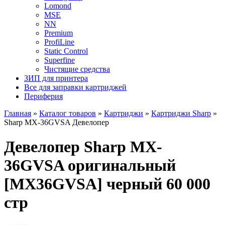
Lomond
MSE
NN
Premium
ProfiLine
Static Control
Superfine
Чистящие средства
ЗИП для принтера
Все для заправки картриджей
Периферия
Главная
»
Каталог товаров
»
Картриджи
»
Картриджи Sharp
»
Sharp MX-36GVSA Девелопер
Девелопер Sharp MX-
36GVSA оригинальный
[MX36GVSA] черный 60 000
стр