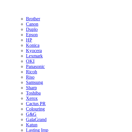
Brother
Canon
Duplo
Epson
HP
Konica
Kyocera
Lexmark
OKI
Panasonic
Ricoh
Riso
Samsung
Sharp
Toshiba
Xerox
Cactus PR
Colouring
G&G
GalaGrand
Katun
Lasting Imp