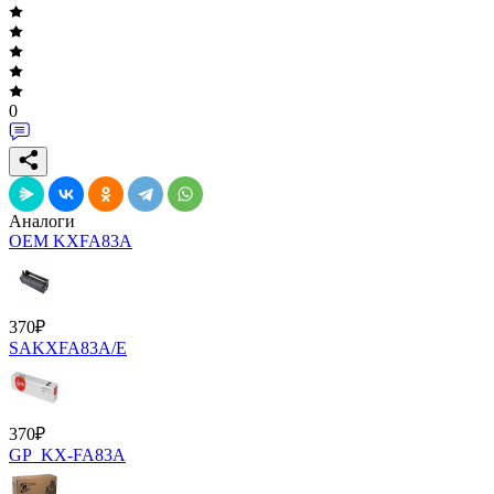
0
Аналоги
OEM KXFA83A
370
₽
SAKXFA83A/E
370
₽
GP_KX-FA83A