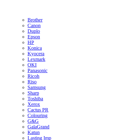
Brother
Canon
Duplo
Epson
HP
Konica
Kyocera
Lexmark
OKI
Panasonic
Ricoh
Riso
Samsung
Sharp
Toshiba
Xerox
Cactus PR
Colouring
G&G
GalaGrand
Katun
Lasting Imp