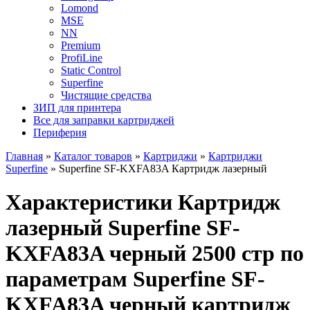
Lomond
MSE
NN
Premium
ProfiLine
Static Control
Superfine
Чистящие средства
ЗИП для принтера
Все для заправки картриджей
Периферия
Главная
»
Каталог товаров
»
Картриджи
»
Картриджи
Superfine
»
Superfine SF-KXFA83A Картридж лазерный
Характеристики Картридж
лазерный Superfine SF-
KXFA83A черный 2500 стр по
параметрам Superfine SF-
KXFA83A черный картридж