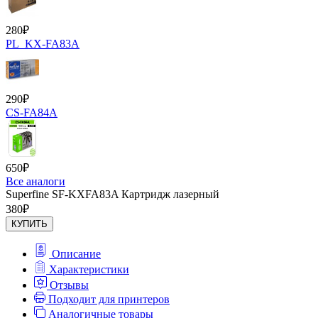
280
₽
PL_KX-FA83A
290
₽
CS-FA84A
650
₽
Все аналоги
Superfine SF-KXFA83A Картридж лазерный
380
₽
КУПИТЬ
Описание
Характеристики
Отзывы
Подходит для принтеров
Аналогичные товары