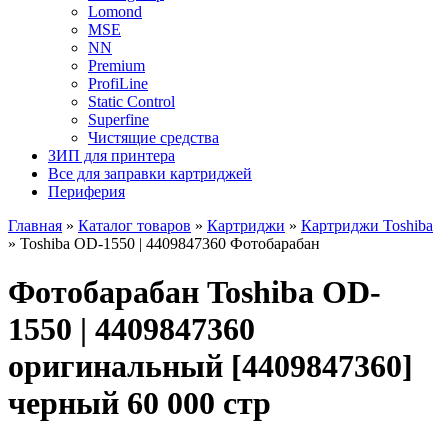
Lomond
MSE
NN
Premium
ProfiLine
Static Control
Superfine
Чистящие средства
ЗИП для принтера
Все для заправки картриджей
Периферия
Главная
»
Каталог товаров
»
Картриджи
»
Картриджи Toshiba
»
Toshiba OD-1550 | 4409847360 Фотобарабан
Фотобарабан Toshiba OD-
1550 | 4409847360
оригинальный [4409847360]
черный 60 000 стр