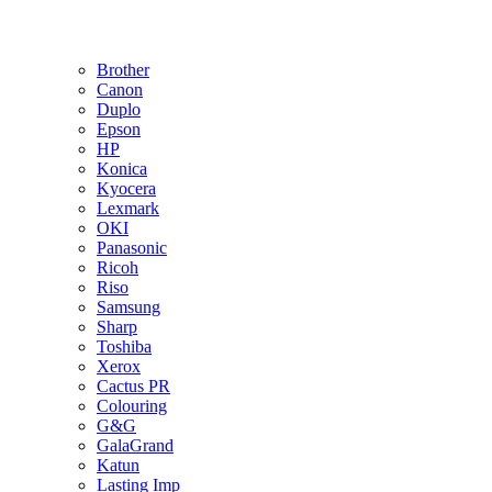
Brother
Canon
Duplo
Epson
HP
Konica
Kyocera
Lexmark
OKI
Panasonic
Ricoh
Riso
Samsung
Sharp
Toshiba
Xerox
Cactus PR
Colouring
G&G
GalaGrand
Katun
Lasting Imp