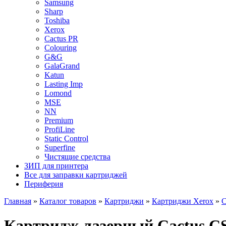
Samsung
Sharp
Toshiba
Xerox
Cactus PR
Colouring
G&G
GalaGrand
Katun
Lasting Imp
Lomond
MSE
NN
Premium
ProfiLine
Static Control
Superfine
Чистящие средства
ЗИП для принтера
Все для заправки картриджей
Периферия
Главная
»
Каталог товаров
»
Картриджи
»
Картриджи Xerox
»
С
Картридж лазерный Cactus CS