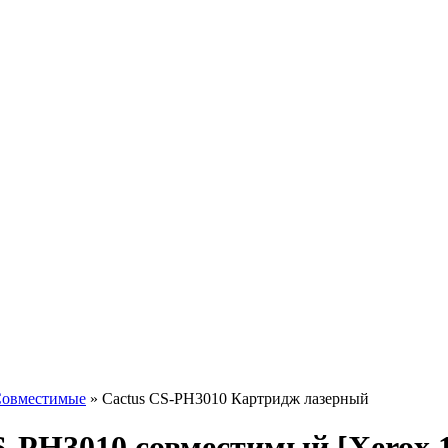
овместимые
»
Cactus CS-PH3010 Картридж лазерный
-PH3010 совместимый [Xerox 1