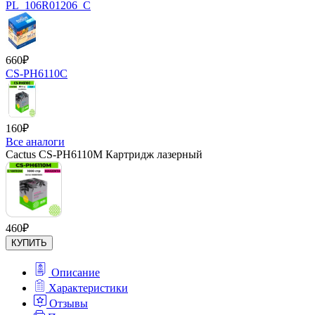
PL_106R01206_C
660
₽
CS-PH6110C
160
₽
Все аналоги
Cactus CS-PH6110M Картридж лазерный
460
₽
КУПИТЬ
Описание
Характеристики
Отзывы