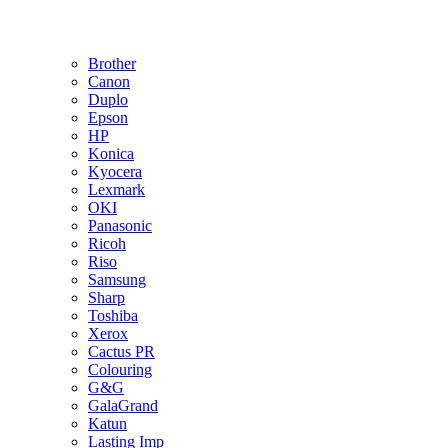
Brother
Canon
Duplo
Epson
HP
Konica
Kyocera
Lexmark
OKI
Panasonic
Ricoh
Riso
Samsung
Sharp
Toshiba
Xerox
Cactus PR
Colouring
G&G
GalaGrand
Katun
Lasting Imp