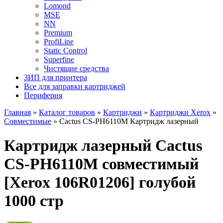
Lomond
MSE
NN
Premium
ProfiLine
Static Control
Superfine
Чистящие средства
ЗИП для принтера
Все для заправки картриджей
Периферия
Главная
»
Каталог товаров
»
Картриджи
»
Картриджи Xerox
»
Совместимые
»
Cactus CS-PH6110M Картридж лазерный
Картридж лазерный Cactus
CS-PH6110M совместимый
[Xerox 106R01206] голубой
1000 стр