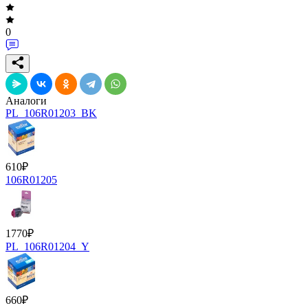
0
Аналоги
PL_106R01203_BK
610
₽
106R01205
1770
₽
PL_106R01204_Y
660
₽