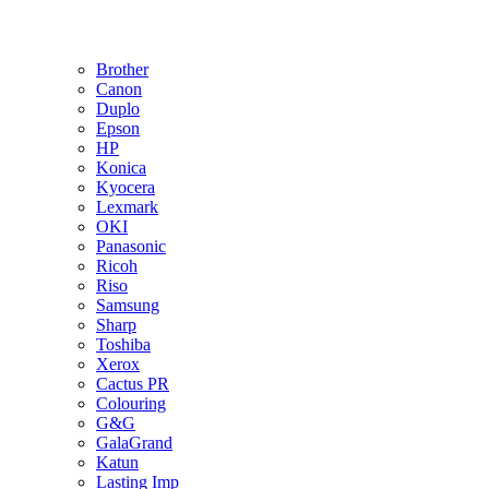
Brother
Canon
Duplo
Epson
HP
Konica
Kyocera
Lexmark
OKI
Panasonic
Ricoh
Riso
Samsung
Sharp
Toshiba
Xerox
Cactus PR
Colouring
G&G
GalaGrand
Katun
Lasting Imp