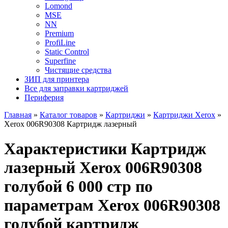
Lomond
MSE
NN
Premium
ProfiLine
Static Control
Superfine
Чистящие средства
ЗИП для принтера
Все для заправки картриджей
Периферия
Главная
»
Каталог товаров
»
Картриджи
»
Картриджи Xerox
»
Xerox 006R90308 Картридж лазерный
Характеристики Картридж
лазерный Xerox 006R90308
голубой 6 000 стр по
параметрам Xerox 006R90308
голубой картридж