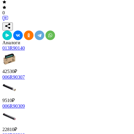
0
Аналоги
013R90140
42530
₽
006R90307
9510
₽
006R90309
22810
₽