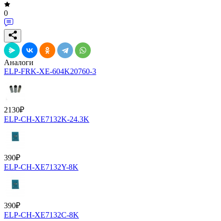
0
Аналоги
ELP-FRK-XE-604K20760-3
2130
₽
ELP-CH-XE7132K-24.3K
390
₽
ELP-CH-XE7132Y-8K
390
₽
ELP-CH-XE7132C-8K