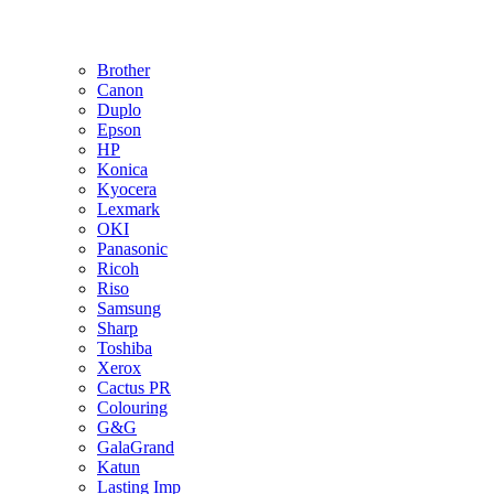
Brother
Canon
Duplo
Epson
HP
Konica
Kyocera
Lexmark
OKI
Panasonic
Ricoh
Riso
Samsung
Sharp
Toshiba
Xerox
Cactus PR
Colouring
G&G
GalaGrand
Katun
Lasting Imp