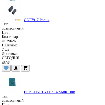
CET7917 Ролик
Тип
совместимый
Цвет
Код товара:
Л039626
Наличие:
7 шт
Доставка:
СЕГОДНЯ
460
₽
ELP ELP-CH-XE7132M-8K Чип
Тип
совместимый
Цвет