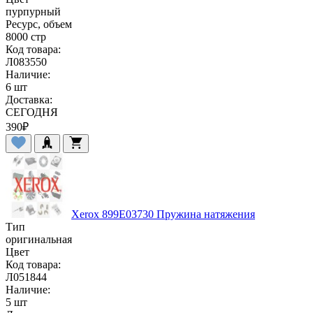
пурпурный
Ресурс, объем
8000 стр
Код товара:
Л083550
Наличие:
6 шт
Доставка:
СЕГОДНЯ
390
₽
Xerox 899E03730 Пружина натяжения
Тип
оригинальная
Цвет
Код товара:
Л051844
Наличие:
5 шт