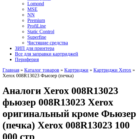
Lomond
MSE
NN
Premium
ProfiLine
Static Control
Superfine
Чистящие средства
ЗИП для принтера
Все для заправки картриджей
Периферия
Главная
»
Каталог товаров
»
Картриджи
»
Картриджи Xerox
»
Xerox 008R13023 Фьюзер (печка)
Аналоги Xerox 008R13023
фьюзер 008R13023 Xerox
оригинальный кроме Фьюзер
(печка) Xerox 008R13023 100
000 стр