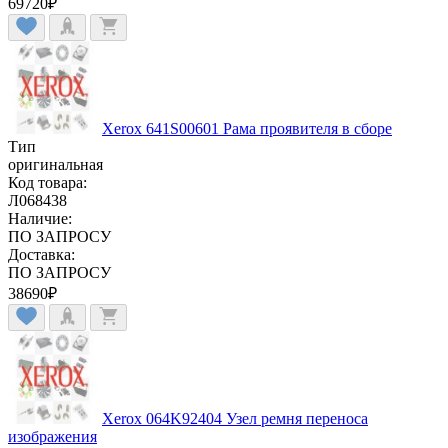
69720
₽
Xerox 641S00601 Рама проявителя в сборе
Тип
оригинальная
Код товара:
Л068438
Наличие:
ПО ЗАПРОСУ
Доставка:
ПО ЗАПРОСУ
38690
₽
Xerox 064K92404 Узел ремня переноса
изображения