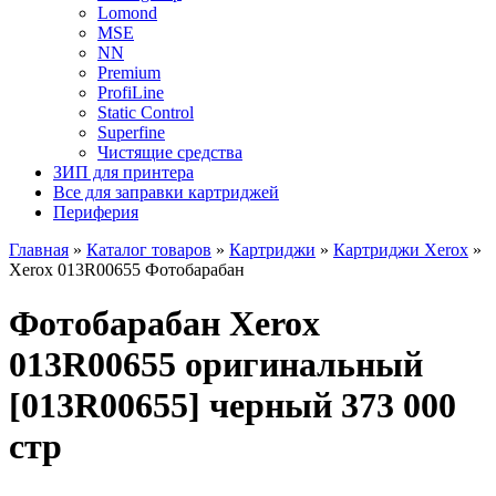
Lomond
MSE
NN
Premium
ProfiLine
Static Control
Superfine
Чистящие средства
ЗИП для принтера
Все для заправки картриджей
Периферия
Главная
»
Каталог товаров
»
Картриджи
»
Картриджи Xerox
»
Xerox 013R00655 Фотобарабан
Фотобарабан Xerox
013R00655 оригинальный
[013R00655] черный 373 000
стр