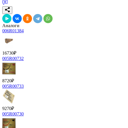
Аналоги
006R01384
16730
₽
005R00732
8720
₽
005R00733
9270
₽
005R00730