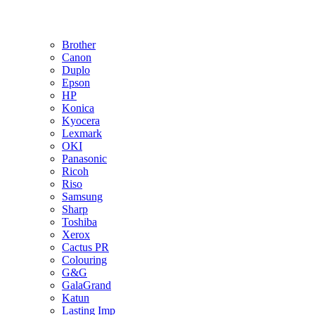
Brother
Canon
Duplo
Epson
HP
Konica
Kyocera
Lexmark
OKI
Panasonic
Ricoh
Riso
Samsung
Sharp
Toshiba
Xerox
Cactus PR
Colouring
G&G
GalaGrand
Katun
Lasting Imp