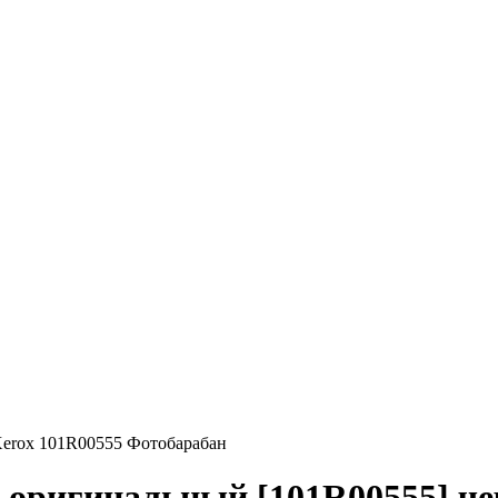
erox 101R00555 Фотобарабан
 оригинальный [101R00555] че