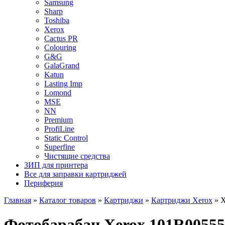
Samsung
Sharp
Toshiba
Xerox
Cactus PR
Colouring
G&G
GalaGrand
Katun
Lasting Imp
Lomond
MSE
NN
Premium
ProfiLine
Static Control
Superfine
Чистящие средства
ЗИП для принтера
Все для заправки картриджей
Периферия
Главная
»
Каталог товаров
»
Картриджи
»
Картриджи Xerox
»
X
Фотобарабан Xerox 101R00555