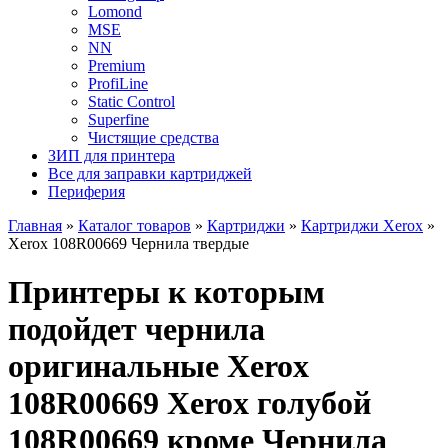
Lomond
MSE
NN
Premium
ProfiLine
Static Control
Superfine
Чистящие средства
ЗИП для принтера
Все для заправки картриджей
Периферия
Главная
»
Каталог товаров
»
Картриджи
»
Картриджи Xerox
»
Xerox 108R00669 Чернила твердые
Принтеры к которым
подойдет чернила
оригинальные Xerox
108R00669 Xerox голубой
108R00669 кроме Чернила