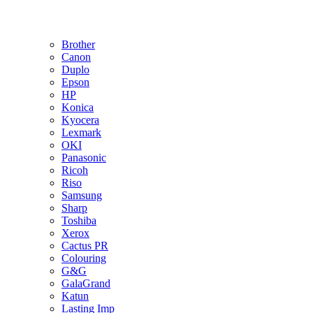
Brother
Canon
Duplo
Epson
HP
Konica
Kyocera
Lexmark
OKI
Panasonic
Ricoh
Riso
Samsung
Sharp
Toshiba
Xerox
Cactus PR
Colouring
G&G
GalaGrand
Katun
Lasting Imp