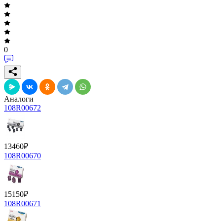
0
Аналоги
108R00672
13460
₽
108R00670
15150
₽
108R00671