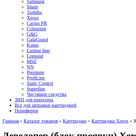
Samsung
Sharp
Toshiba
Xerox
Cactus PR
Colouring
G&G
GalaGrand
Katun
Lasting Imp
Lomond
MSE
NN
Premium
ProfiLine
Static Control
Superfine
Чистящие средства
ЗИП для принтера
Все для заправки картриджей
Периферия
Главная
»
Каталог товаров
»
Картриджи
»
Картриджи Xerox
»
X
Девелопер (блок проявки) Xe