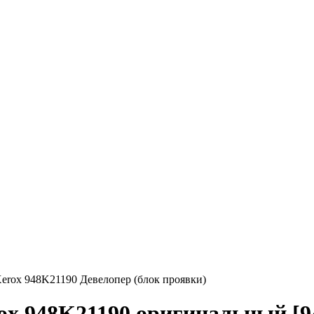
erox 948K21190 Девелопер (блок проявки)
rox 948K21190 оригинальный [9