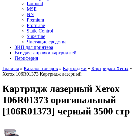
Lomond
MSE
NN
Premium
ProfiLine
Static Control
Superfine
Чистящие средства
ЗИП для принтера
Все для заправки картриджей
Периферия
Главная
»
Каталог товаров
»
Картриджи
»
Картриджи Xerox
»
Xerox 106R01373 Картридж лазерный
Картридж лазерный Xerox
106R01373 оригинальный
[106R01373] черный 3500 стр