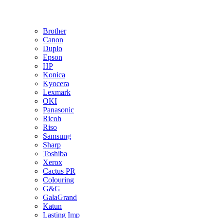
Brother
Canon
Duplo
Epson
HP
Konica
Kyocera
Lexmark
OKI
Panasonic
Ricoh
Riso
Samsung
Sharp
Toshiba
Xerox
Cactus PR
Colouring
G&G
GalaGrand
Katun
Lasting Imp