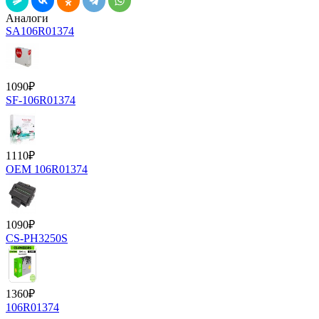
Аналоги
SA106R01374
1090
₽
SF-106R01374
1110
₽
OEM 106R01374
1090
₽
CS-PH3250S
1360
₽
106R01374