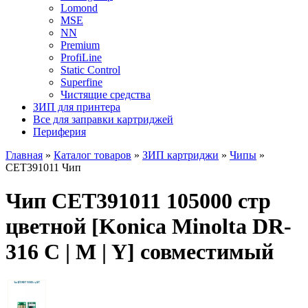
Lomond
MSE
NN
Premium
ProfiLine
Static Control
Superfine
Чистящие средства
ЗИП для принтера
Все для заправки картриджей
Периферия
Главная
»
Каталог товаров
»
ЗИП картриджи
»
Чипы
»
CET391011 Чип
Чип CET391011 105000 стр
цветной [Konica Minolta DR-
316 C | M | Y] совместимый