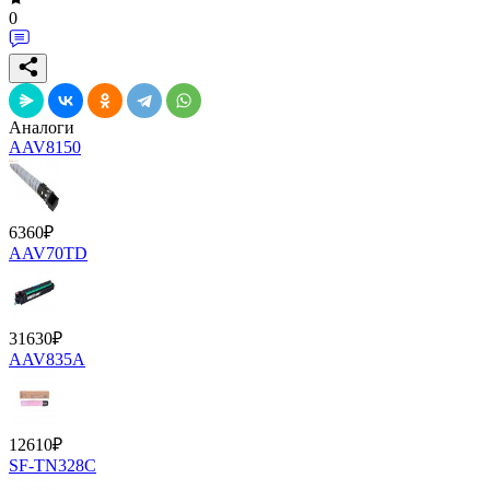
0
Аналоги
AAV8150
6360
₽
AAV70TD
31630
₽
AAV835A
12610
₽
SF-TN328C