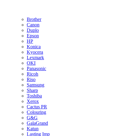
Brother
Canon
Duplo
Epson
HP
Konica
Kyocera
Lexmark
OKI
Panasonic
Ricoh
Riso
Samsung
Sharp
Toshiba
Xerox
Cactus PR
Colouring
G&G
GalaGrand
Katun
Lasting Imp