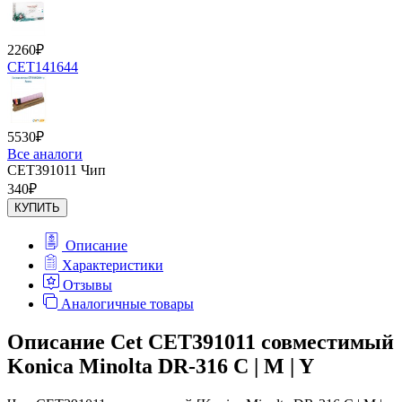
2260
₽
CET141644
5530
₽
Все аналоги
CET391011 Чип
340
₽
КУПИТЬ
Описание
Характеристики
Отзывы
Аналогичные товары
Описание Cet CET391011 совместимый
Konica Minolta DR-316 C | M | Y