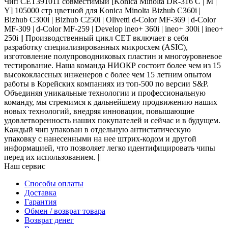
Чип CET391011 совместимый [Konica Minolta DR-316 C | M |
Y] 105000 стр цветной для Konica Minolta Bizhub C360i |
Bizhub C300i | Bizhub C250i | Olivetti d-Color MF-369 | d-Color
MF-309 | d-Color MF-259 | Develop ineo+ 360i | ineo+ 300i | ineo+
250i || Производственный цикл CET включает в себя
разработку специализированных микросхем (ASIC),
изготовление полупроводниковых пластин и многоуровневое
тестирование. Наша команда НИОКР состоит более чем из 15
высококлассных инженеров с более чем 15 летним опытом
работы в Корейских компаниях из топ-500 по версии S&P.
Объединяя уникальные технологии и профессиональную
команду, мы стремимся к дальнейшему продвижению наших
новых технологий, внедряя инновации, повышающие
удовлетворенность наших покупателей и сейчас и в будущем.
Каждый чип упакован в отдельную антистатическую
упаковку с нанесенными на нее штрих-кодом и другой
информацией, что позволяет легко идентифицировать чипы
перед их использованием. ||
Наш сервис
Способы оплаты
Доставка
Гарантия
Обмен / возврат товара
Возврат денег