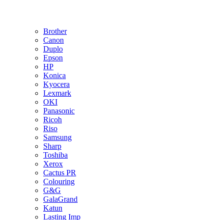
Brother
Canon
Duplo
Epson
HP
Konica
Kyocera
Lexmark
OKI
Panasonic
Ricoh
Riso
Samsung
Sharp
Toshiba
Xerox
Cactus PR
Colouring
G&G
GalaGrand
Katun
Lasting Imp