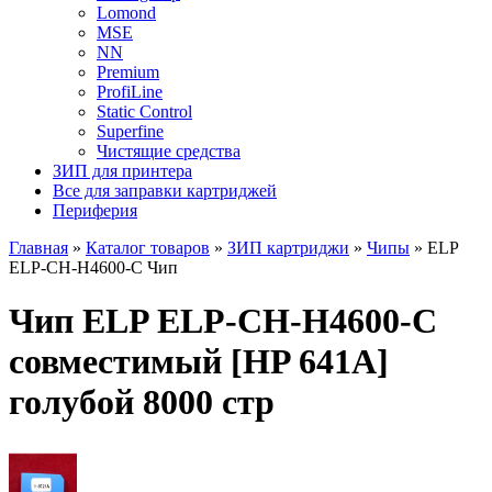
Lomond
MSE
NN
Premium
ProfiLine
Static Control
Superfine
Чистящие средства
ЗИП для принтера
Все для заправки картриджей
Периферия
Главная
»
Каталог товаров
»
ЗИП картриджи
»
Чипы
»
ELP
ELP-CH-H4600-C Чип
Чип ELP ELP-CH-H4600-C
совместимый [HP 641A]
голубой 8000 стр