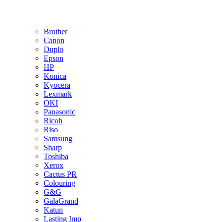
Brother
Canon
Duplo
Epson
HP
Konica
Kyocera
Lexmark
OKI
Panasonic
Ricoh
Riso
Samsung
Sharp
Toshiba
Xerox
Cactus PR
Colouring
G&G
GalaGrand
Katun
Lasting Imp