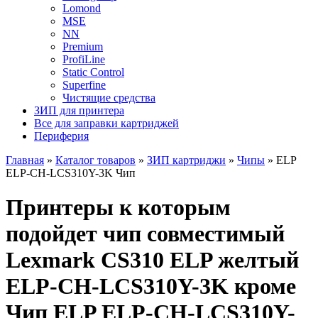
Lomond
MSE
NN
Premium
ProfiLine
Static Control
Superfine
Чистящие средства
ЗИП для принтера
Все для заправки картриджей
Периферия
Главная
»
Каталог товаров
»
ЗИП картриджи
»
Чипы
»
ELP
ELP-CH-LCS310Y-3K Чип
Принтеры к которым
подойдет чип совместимый
Lexmark CS310 ELP желтый
ELP-CH-LCS310Y-3K кроме
Чип ELP ELP-CH-LCS310Y-