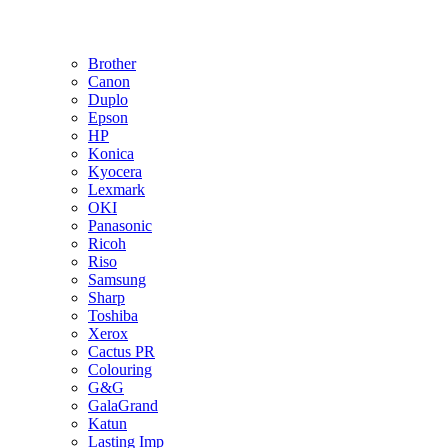
Brother
Canon
Duplo
Epson
HP
Konica
Kyocera
Lexmark
OKI
Panasonic
Ricoh
Riso
Samsung
Sharp
Toshiba
Xerox
Cactus PR
Colouring
G&G
GalaGrand
Katun
Lasting Imp