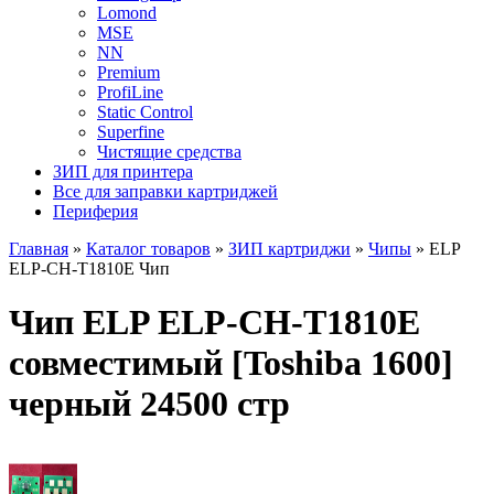
Lomond
MSE
NN
Premium
ProfiLine
Static Control
Superfine
Чистящие средства
ЗИП для принтера
Все для заправки картриджей
Периферия
Главная
»
Каталог товаров
»
ЗИП картриджи
»
Чипы
»
ELP
ELP-CH-T1810E Чип
Чип ELP ELP-CH-T1810E
совместимый [Toshiba 1600]
черный 24500 стр