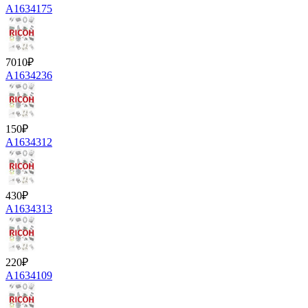
A1634175
7010
₽
A1634236
150
₽
A1634312
430
₽
A1634313
220
₽
A1634109