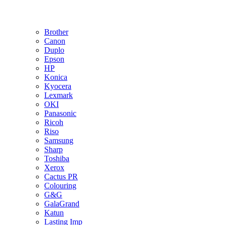
Brother
Canon
Duplo
Epson
HP
Konica
Kyocera
Lexmark
OKI
Panasonic
Ricoh
Riso
Samsung
Sharp
Toshiba
Xerox
Cactus PR
Colouring
G&G
GalaGrand
Katun
Lasting Imp