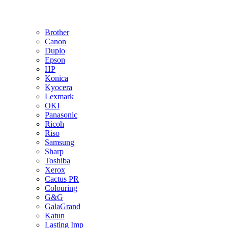
Brother
Canon
Duplo
Epson
HP
Konica
Kyocera
Lexmark
OKI
Panasonic
Ricoh
Riso
Samsung
Sharp
Toshiba
Xerox
Cactus PR
Colouring
G&G
GalaGrand
Katun
Lasting Imp