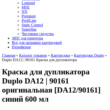
Lomond
MSE
NN
Premium
ProfiLine
Static Control
Superfine
Чистящие средства
ЗИП для принтера
Все для заправки картриджей
Периферия
Главная
»
Каталог товаров
»
Картриджи
»
Картриджи Duplo
»
Duplo DA12 | 90161 Краска для дупликатора
Краска для дупликатора
Duplo DA12 | 90161
оригинальная [DA12/90161]
синий 600 мл