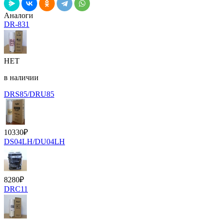
Аналоги
DR-831
НЕТ
в наличии
DRS85/DRU85
10330
₽
DS04LH/DU04LH
8280
₽
DRC11