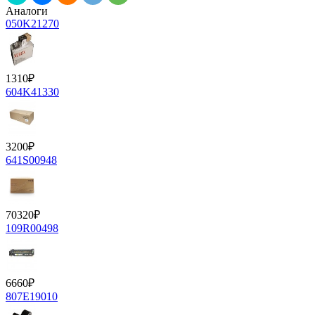
Аналоги
050K21270
1310
₽
604K41330
3200
₽
641S00948
70320
₽
109R00498
6660
₽
807E19010