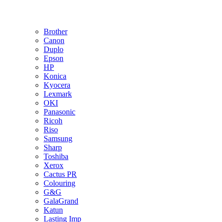
Brother
Canon
Duplo
Epson
HP
Konica
Kyocera
Lexmark
OKI
Panasonic
Ricoh
Riso
Samsung
Sharp
Toshiba
Xerox
Cactus PR
Colouring
G&G
GalaGrand
Katun
Lasting Imp