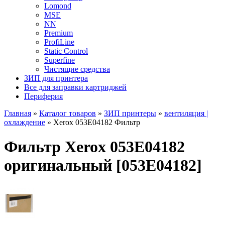
Lomond
MSE
NN
Premium
ProfiLine
Static Control
Superfine
Чистящие средства
ЗИП для принтера
Все для заправки картриджей
Периферия
Главная
»
Каталог товаров
»
ЗИП принтеры
»
вентиляция |
охлаждение
»
Xerox 053E04182 Фильтр
Фильтр Xerox 053E04182
оригинальный [053E04182]