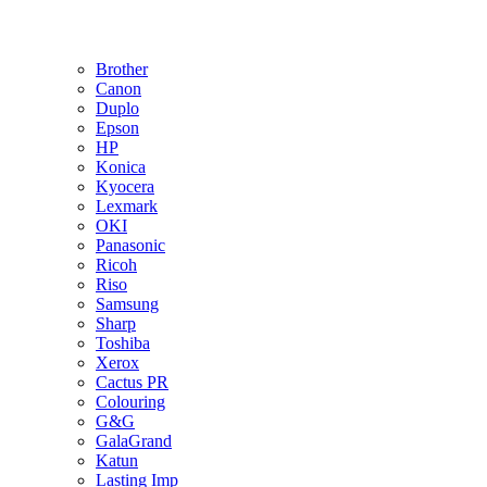
Brother
Canon
Duplo
Epson
HP
Konica
Kyocera
Lexmark
OKI
Panasonic
Ricoh
Riso
Samsung
Sharp
Toshiba
Xerox
Cactus PR
Colouring
G&G
GalaGrand
Katun
Lasting Imp