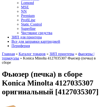
Lomond
MSE
NN
Premium
ProfiLine
Static Control
Superfine
Чистящие средства
ЗИП для принтера
Все для заправки картриджей
Периферия
Главная
»
Каталог товаров
»
ЗИП принтеры
»
фьюзеры |
термоузлы
»
Konica Minolta 4127035307 Фьюзер (печка) в
сборе
Фьюзер (печка) в сборе
Konica Minolta 4127035307
оригинальный [4127035307]