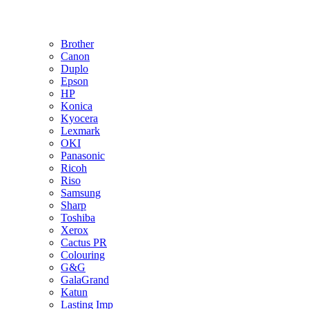
Brother
Canon
Duplo
Epson
HP
Konica
Kyocera
Lexmark
OKI
Panasonic
Ricoh
Riso
Samsung
Sharp
Toshiba
Xerox
Cactus PR
Colouring
G&G
GalaGrand
Katun
Lasting Imp