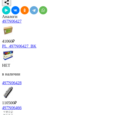
Аналоги
497N06427
41060
₽
PL_497N06427_BK
НЕТ
в наличии
497N06428
110500
₽
497N06466