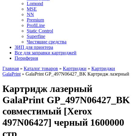
Lomond
MSE
NN
Premium
ProfiLine
Static Control
Superfine
Чистящие средства
ЗИП для принтера
Все для заправки картриджей
Периферия
Главная
»
Каталог товаров
»
Картриджи
»
Картриджи
GalaPrint
»
GalaPrint GP_497N06427_BK Картридж лазерный
Картридж лазерный
GalaPrint GP_497N06427_BK
совместимый [Xerox
497N06427] черный 1600000
стр