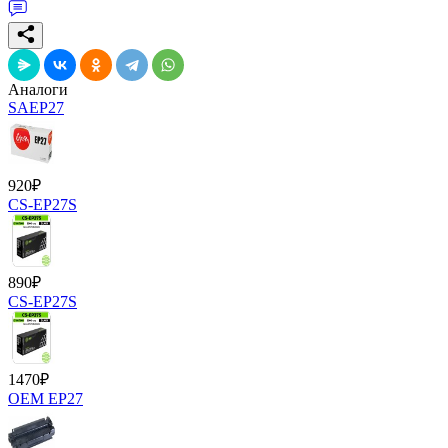
Аналоги
SAEP27
920
₽
CS-EP27S
890
₽
CS-EP27S
1470
₽
OEM EP27