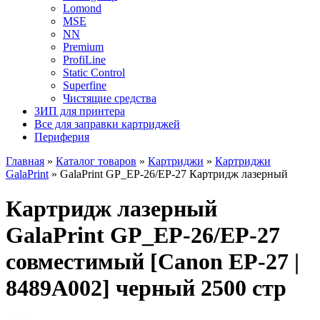
Lomond
MSE
NN
Premium
ProfiLine
Static Control
Superfine
Чистящие средства
ЗИП для принтера
Все для заправки картриджей
Периферия
Главная
»
Каталог товаров
»
Картриджи
»
Картриджи
GalaPrint
»
GalaPrint GP_EP-26/EP-27 Картридж лазерный
Картридж лазерный
GalaPrint GP_EP-26/EP-27
совместимый [Canon EP-27 |
8489A002] черный 2500 стр