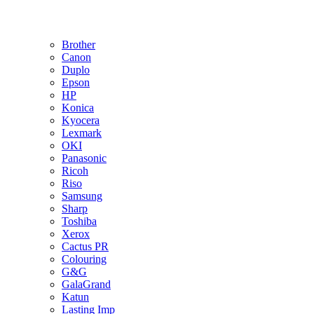
Brother
Canon
Duplo
Epson
HP
Konica
Kyocera
Lexmark
OKI
Panasonic
Ricoh
Riso
Samsung
Sharp
Toshiba
Xerox
Cactus PR
Colouring
G&G
GalaGrand
Katun
Lasting Imp